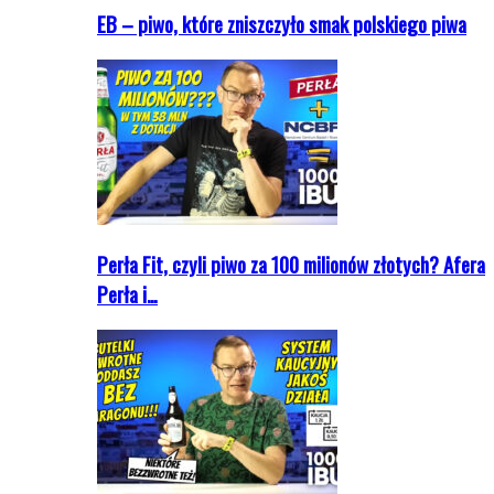
EB – piwo, które zniszczyło smak polskiego piwa
Perła Fit, czyli piwo za 100 milionów złotych? Afera
Perła i…