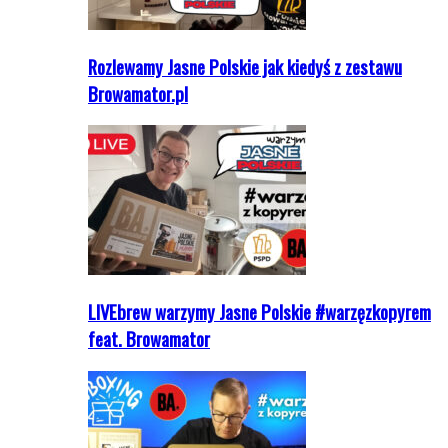
Rozlewamy Jasne Polskie jak kiedyś z zestawu
Browamator.pl
LIVEbrew warzymy Jasne Polskie #warzęzkopyrem
feat. Browamator