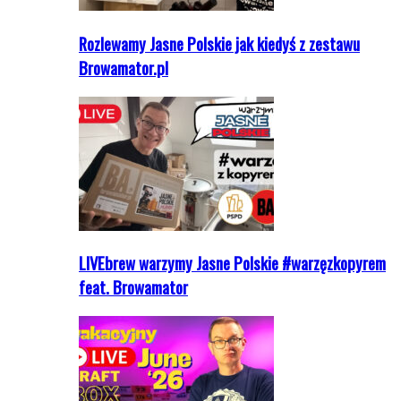
Rozlewamy Jasne Polskie jak kiedyś z zestawu
Browamator.pl
LIVEbrew warzymy Jasne Polskie #warzęzkopyrem
feat. Browamator