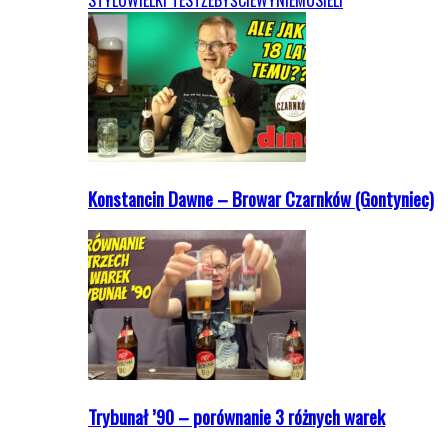
STYLU
WIELKI TEST
ŻEBYŚCIEWYNIEMUSIELI
Konstancin Dawne – Browar Czarnków (Gontyniec)
Trybunał ’90 – porównanie 3 różnych warek