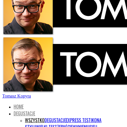
Tomasz Kopyra
HOME
DEGUSTACJE
WSZYSTKO
DEGUSTACJE
EXPRESS TEST
IKONA