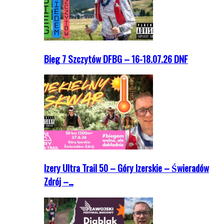
Bieg 7 Szczytów DFBG – 16-18.07.26 DNF
Izery Ultra Trail 50 – Góry Izerskie – Świeradów
Zdrój –…