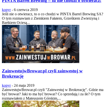
PINTA Barrel Brewing – tu nie chodzi o otwieracz!
kopyr
-
6 czerwca 2019
Jeśli nie o otwieracz, to o co chodzi w PINTA Barrel Brewing SA?
O tym rozmawiam z Ziemkiem Fałatem, Grześkiem Zwierzyną i
Bartkiem Ociesą...
ZainwestujwBrowar.pl czyli zainwestuj w
Brokreację
kopyr
-
24 maja 2019
ZainwestujwBrowar.pl czyli "Zainwestuj w Brokreację". Gdzie ma
być browar? Jaki to ma być browar? Co sprzedają i za ile? O tym
rozmawiałem z Mateuszem Górskim,...