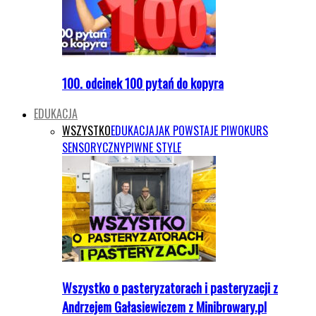
100. odcinek 100 pytań do kopyra
EDUKACJA
WSZYSTKO
EDUKACJA
JAK POWSTAJE PIWO
KURS
SENSORYCZNY
PIWNE STYLE
Wszystko o pasteryzatorach i pasteryzacji z
Andrzejem Gałasiewiczem z Minibrowary.pl