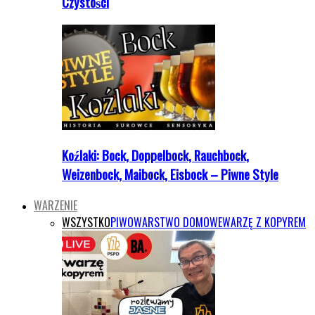
Czystości
Koźlaki: Bock, Doppelbock, Rauchbock,
Weizenbock, Maibock, Eisbock – Piwne Style
WARZENIE
WSZYSTKO
PIWOWARSTWO DOMOWE
WARZĘ Z KOPYREM