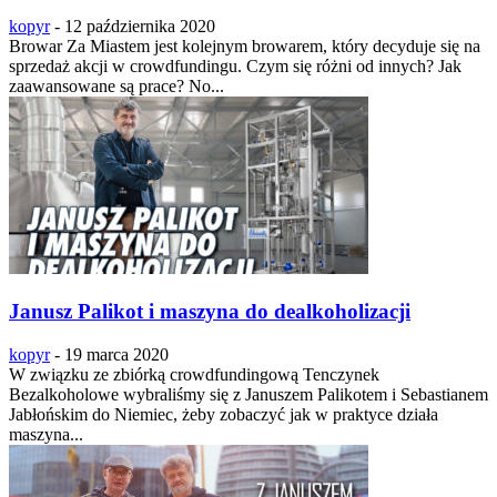
kopyr
-
12 października 2020
Browar Za Miastem jest kolejnym browarem, który decyduje się na
sprzedaż akcji w crowdfundingu. Czym się różni od innych? Jak
zaawansowane są prace? No...
Janusz Palikot i maszyna do dealkoholizacji
kopyr
-
19 marca 2020
W związku ze zbiórką crowdfundingową Tenczynek
Bezalkoholowe wybraliśmy się z Januszem Palikotem i Sebastianem
Jabłońskim do Niemiec, żeby zobaczyć jak w praktyce działa
maszyna...