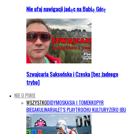
Nie ufaj nawigacji jadąc na Babią Górę
Szwajcaria Saksońska i Czeska [bez żadnego
trybu]
NIE O PIWIE
WSZYSTKO
DIDYMOS
KASIA I TOMEK
KOPYR
BIEGA
KULINARIA
LET’S PLAY
TROCHU KULTURY
ZERO IBU