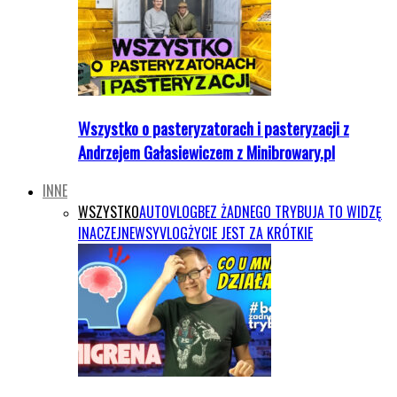
Wszystko o pasteryzatorach i pasteryzacji z
Andrzejem Gałasiewiczem z Minibrowary.pl
INNE
WSZYSTKO
AUTOVLOG
BEZ ŻADNEGO TRYBU
JA TO WIDZĘ
INACZEJ
NEWSY
VLOG
ŻYCIE JEST ZA KRÓTKIE