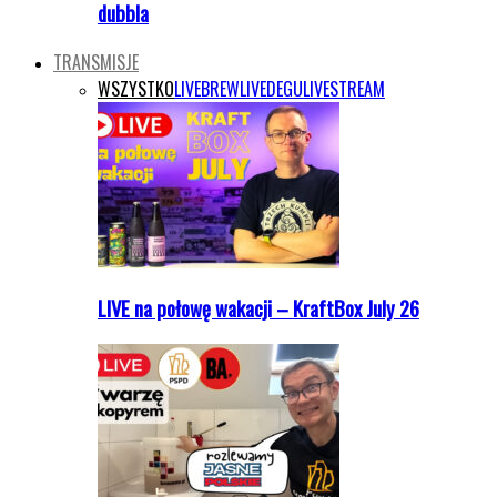
dubbla
TRANSMISJE
WSZYSTKO
LIVEBREW
LIVEDEGU
LIVESTREAM
LIVE na połowę wakacji – KraftBox July 26