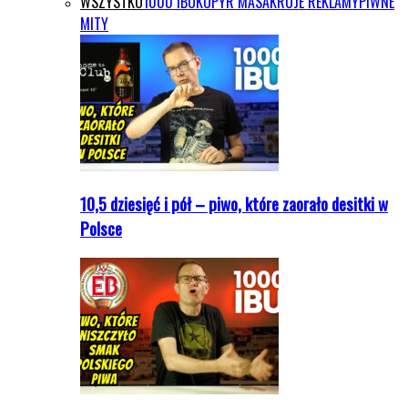
WSZYSTKO
1000 IBU
KOPYR MASAKRUJE REKLAMY
PIWNE
MITY
10,5 dziesięć i pół – piwo, które zaorało desitki w
Polsce