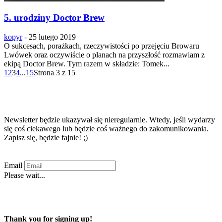
5. urodziny Doctor Brew
kopyr
-
25 lutego 2019
O sukcesach, porażkach, rzeczywistości po przejęciu Browaru
Lwówek oraz oczywiście o planach na przyszłość rozmawiam z
ekipą Doctor Brew. Tym razem w składzie: Tomek...
1
2
3
4
...
15
Strona 3 z 15
Zapisz się na newsletter!!!
Newsletter będzie ukazywał się nieregularnie. Wtedy, jeśli wydarzy
się coś ciekawego lub będzie coś ważnego do zakomunikowania.
Zapisz się, będzie fajnie! ;)
Email
Please wait...
Zapisuję się
Thank you for signing up!