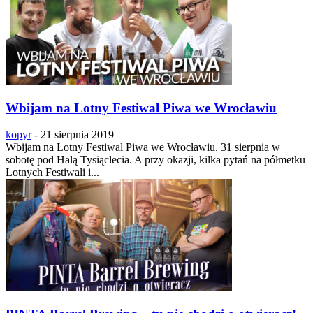
Wbijam na Lotny Festiwal Piwa we Wrocławiu
kopyr
-
21 sierpnia 2019
Wbijam na Lotny Festiwal Piwa we Wrocławiu. 31 sierpnia w
sobotę pod Halą Tysiąclecia. A przy okazji, kilka pytań na półmetku
Lotnych Festiwali i...