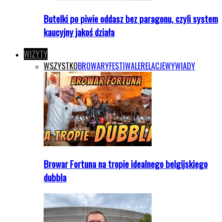
Butelki po piwie oddasz bez paragonu, czyli system
kaucyjny jakoś działa
WIZYTY
WSZYSTKO
BROWARY
FESTIWALE
RELACJE
WYWIADY
Browar Fortuna na tropie idealnego belgijskiego
dubbla