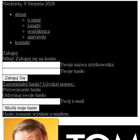
Niedziela, 9 Sierpnia 2026
about
o mnie
zasady
współpraca
statystyki
kontakt
Zaloguj
Witaj! Zaloguj się na konto
Twoja nazwa użytkownika
Twoje hasło
Zapomniałeś hasła? Uzyskaj pomoc.
Przywracanie hasła
Odzyskaj swoje hasło
Twój e-mail
Hasło zostanie wysłane e-mailem.