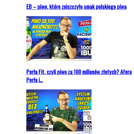
EB – piwo, które zniszczyło smak polskiego piwa
Perła Fit, czyli piwo za 100 milionów złotych? Afera
Perła i…