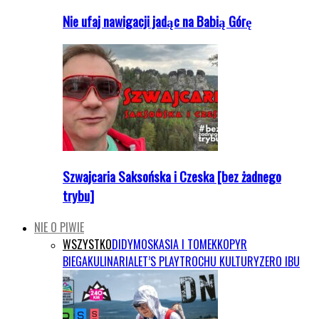
Nie ufaj nawigacji jadąc na Babią Górę
Szwajcaria Saksońska i Czeska [bez żadnego
trybu]
NIE O PIWIE
WSZYSTKO
DIDYMOS
KASIA I TOMEK
KOPYR
BIEGA
KULINARIA
LET’S PLAY
TROCHU KULTURY
ZERO IBU