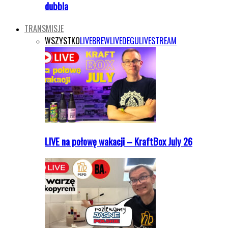
dubbla
TRANSMISJE
WSZYSTKO
LIVEBREW
LIVEDEGU
LIVESTREAM
LIVE na połowę wakacji – KraftBox July 26