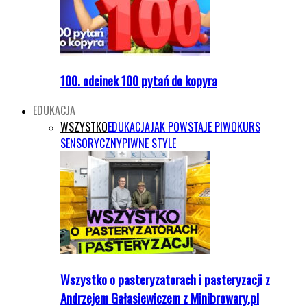
100. odcinek 100 pytań do kopyra
EDUKACJA
WSZYSTKO
EDUKACJA
JAK POWSTAJE PIWO
KURS
SENSORYCZNY
PIWNE STYLE
Wszystko o pasteryzatorach i pasteryzacji z
Andrzejem Gałasiewiczem z Minibrowary.pl