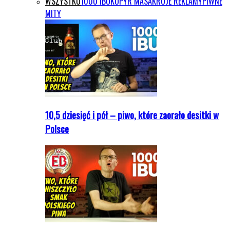
WSZYSTKO
1000 IBU
KOPYR MASAKRUJE REKLAMY
PIWNE
MITY
10,5 dziesięć i pół – piwo, które zaorało desitki w
Polsce