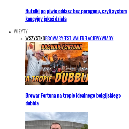
Butelki po piwie oddasz bez paragonu, czyli system
kaucyjny jakoś działa
WIZYTY
WSZYSTKO
BROWARY
FESTIWALE
RELACJE
WYWIADY
Browar Fortuna na tropie idealnego belgijskiego
dubbla