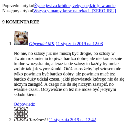
Poprzedni artykuł
Życie jest za krótkie, żeby spędzić je w aucie
Następny artykuł
Wszyscy mamy krew na rękach [ZERO IBU]
9 KOMENTARZE
Obywatel MK
11 stycznia 2019 na 12:08
No nie, no sztosy już nie muszą być drogie, bo sztosy w
Twoim rozumieniu to piwa bardzo dobre, ale nie koniecznie
trudne w uzyskaniu, a teraz takie sztosy to każdy by umiał
zrobić tak jak wymrażanki. Otóż sztos żeby był sztosem nie
tylko powinien być bardzo dobry, ale powinien mieć też
bardzo duży udział czasu, jakiś pierwiastek którego nie da się
niczym zastąpić, A czego nie da się niczym zastąpić, no
właśnie czasu. Oczywiście on też nie może być jedynym
składnikiem.
Odpowiedz
Tar3ewski
11 stycznia 2019 na 12:42