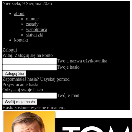
Niedziela, 9 Sierpnia 2026
about
o mnie
zasady
współpraca
statystyki
kontakt
Zaloguj
Witaj! Zaloguj się na konto
Twoja nazwa użytkownika
Twoje hasło
Zapomniałeś hasła? Uzyskaj pomoc.
Przywracanie hasła
Odzyskaj swoje hasło
Twój e-mail
Hasło zostanie wysłane e-mailem.