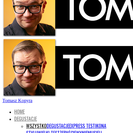
Tomasz Kopyra
HOME
DEGUSTACJE
WSZYSTKO
DEGUSTACJE
EXPRESS TEST
IKONA