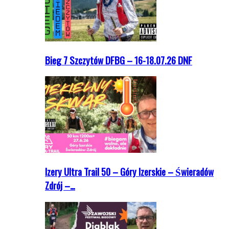
Bieg 7 Szczytów DFBG – 16-18.07.26 DNF
Izery Ultra Trail 50 – Góry Izerskie – Świeradów
Zdrój –…