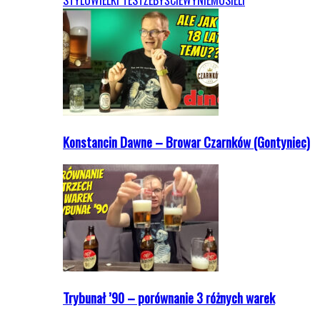
STYLU
WIELKI TEST
ŻEBYŚCIEWYNIEMUSIELI
Konstancin Dawne – Browar Czarnków (Gontyniec)
Trybunał ’90 – porównanie 3 różnych warek