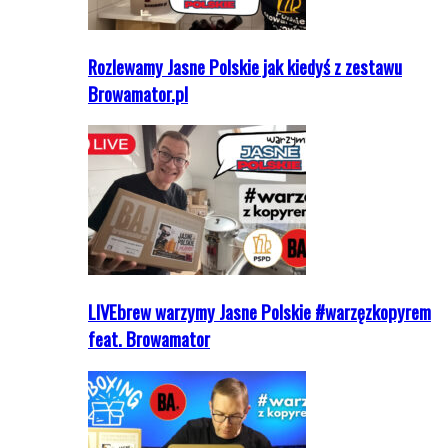
Rozlewamy Jasne Polskie jak kiedyś z zestawu
Browamator.pl
LIVEbrew warzymy Jasne Polskie #warzęzkopyrem
feat. Browamator