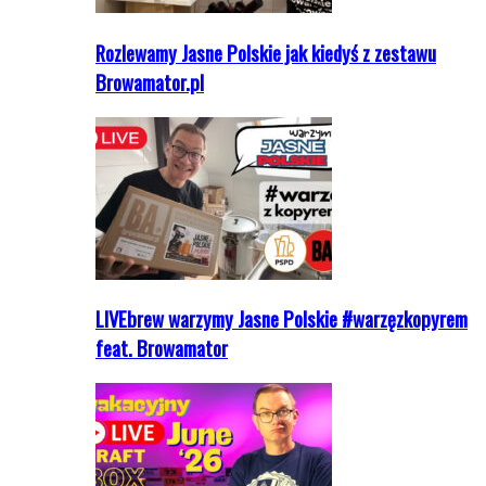
Rozlewamy Jasne Polskie jak kiedyś z zestawu
Browamator.pl
LIVEbrew warzymy Jasne Polskie #warzęzkopyrem
feat. Browamator