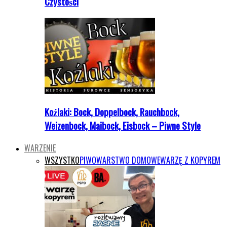
Czystości
Koźlaki: Bock, Doppelbock, Rauchbock,
Weizenbock, Maibock, Eisbock – Piwne Style
WARZENIE
WSZYSTKO
PIWOWARSTWO DOMOWE
WARZĘ Z KOPYREM