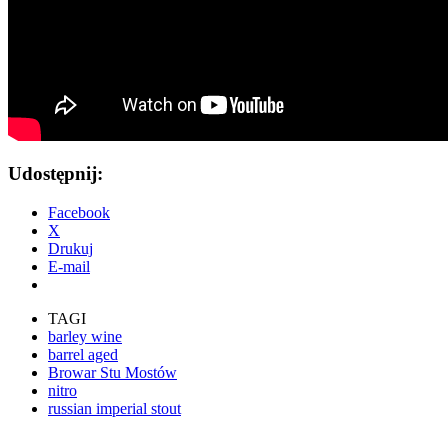
Udostępnij:
Facebook
X
Drukuj
E-mail
TAGI
barley wine
barrel aged
Browar Stu Mostów
nitro
russian imperial stout