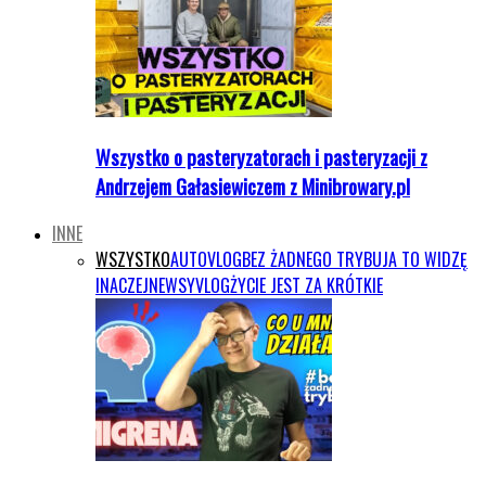
Wszystko o pasteryzatorach i pasteryzacji z
Andrzejem Gałasiewiczem z Minibrowary.pl
INNE
WSZYSTKO
AUTOVLOG
BEZ ŻADNEGO TRYBU
JA TO WIDZĘ
INACZEJ
NEWSY
VLOG
ŻYCIE JEST ZA KRÓTKIE