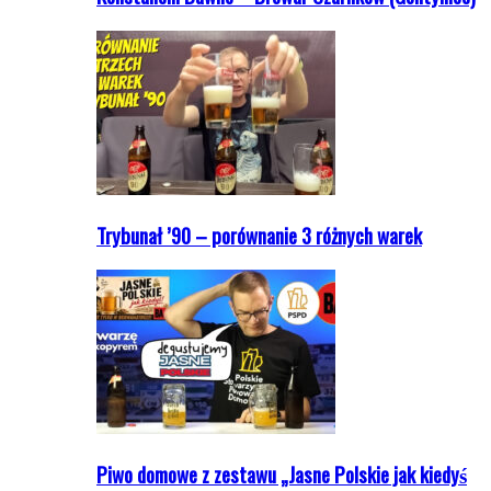
Trybunał ’90 – porównanie 3 różnych warek
Piwo domowe z zestawu „Jasne Polskie jak kiedyś