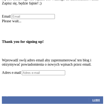
Zapisz się, będzie fajnie! ;)
Email
Please wait...
Zapisuję się
Thank you for signing up!
Zaprenumeruj ten blog przez e-mail
Wprowadź swój adres email aby zaprenumerować ten blog i
otrzymywać powiadomienia o nowych wpisach przez email.
Adres e-mail
Zapisy
Dołącz
45,317
Fani
LUBIĘ