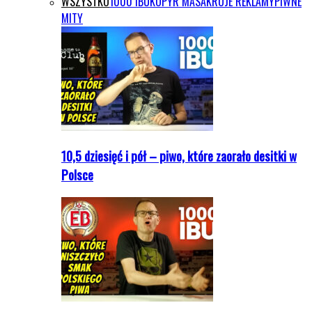
WSZYSTKO
1000 IBU
KOPYR MASAKRUJE REKLAMY
PIWNE
MITY
10,5 dziesięć i pół – piwo, które zaorało desitki w
Polsce