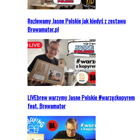
Rozlewamy Jasne Polskie jak kiedyś z zestawu
Browamator.pl
LIVEbrew warzymy Jasne Polskie #warzęzkopyrem
feat. Browamator