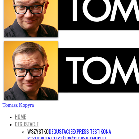
Tomasz Kopyra
HOME
DEGUSTACJE
WSZYSTKO
DEGUSTACJE
EXPRESS TEST
IKONA