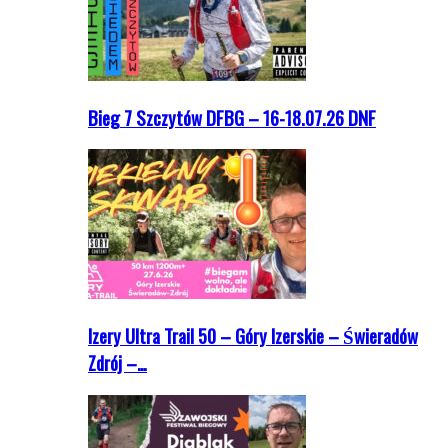
Bieg 7 Szczytów DFBG – 16-18.07.26 DNF
Izery Ultra Trail 50 – Góry Izerskie – Świeradów
Zdrój –…