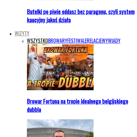
Butelki po piwie oddasz bez paragonu, czyli system
kaucyjny jakoś działa
WIZYTY
WSZYSTKO
BROWARY
FESTIWALE
RELACJE
WYWIADY
Browar Fortuna na tropie idealnego belgijskiego
dubbla