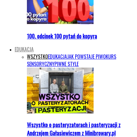
100. odcinek 100 pytań do kopyra
EDUKACJA
WSZYSTKO
EDUKACJA
JAK POWSTAJE PIWO
KURS
SENSORYCZNY
PIWNE STYLE
Wszystko o pasteryzatorach i pasteryzacji z
Andrzejem Gałasiewiczem z Minibrowary.pl