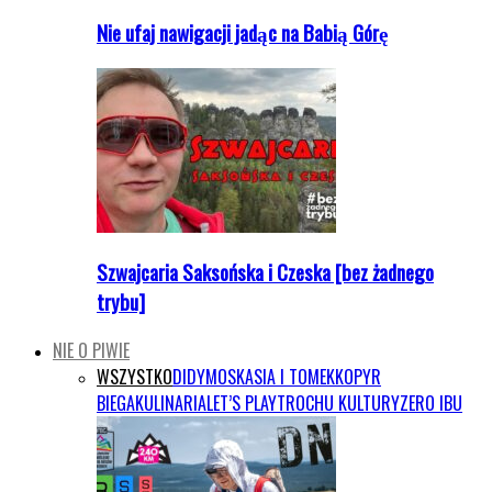
Nie ufaj nawigacji jadąc na Babią Górę
Szwajcaria Saksońska i Czeska [bez żadnego
trybu]
NIE O PIWIE
WSZYSTKO
DIDYMOS
KASIA I TOMEK
KOPYR
BIEGA
KULINARIA
LET’S PLAY
TROCHU KULTURY
ZERO IBU