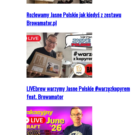
Rozlewamy Jasne Polskie jak kiedyś z zestawu
Browamator.pl
LIVEbrew warzymy Jasne Polskie #warzęzkopyrem
feat. Browamator