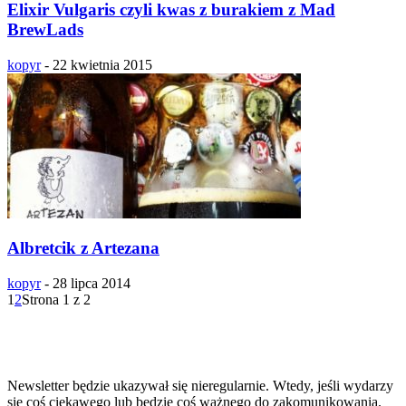
Elixir Vulgaris czyli kwas z burakiem z Mad
BrewLads
kopyr
-
22 kwietnia 2015
Albretcik z Artezana
kopyr
-
28 lipca 2014
1
2
Strona 1 z 2
Zapisz się na newsletter!!!
Newsletter będzie ukazywał się nieregularnie. Wtedy, jeśli wydarzy
się coś ciekawego lub będzie coś ważnego do zakomunikowania.