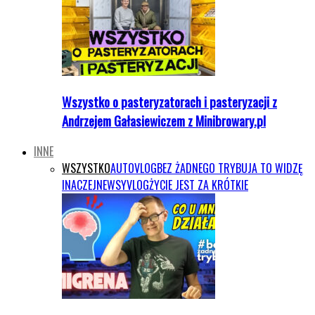
Wszystko o pasteryzatorach i pasteryzacji z
Andrzejem Gałasiewiczem z Minibrowary.pl
INNE
WSZYSTKO
AUTOVLOG
BEZ ŻADNEGO TRYBU
JA TO WIDZĘ
INACZEJ
NEWSY
VLOG
ŻYCIE JEST ZA KRÓTKIE