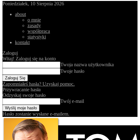
Poniedziałek, 10 Sierpnia 2026
about
o mnie
zasady
współpraca
statystyki
kontakt
Zaloguj
Witaj! Zaloguj się na konto
Twoja nazwa użytkownika
Twoje hasło
Zapomniałeś hasła? Uzyskaj pomoc.
Przywracanie hasła
Odzyskaj swoje hasło
Twój e-mail
Hasło zostanie wysłane e-mailem.