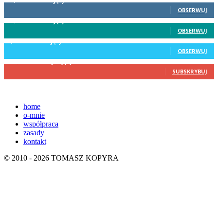
19,031
Obserwujący
OBSERWUJ
87,900
Obserwujący
OBSERWUJ
4,134
Obserwujący
OBSERWUJ
173,126
Subskrybujący
SUBSKRYBUJ
home
o-mnie
współpraca
zasady
kontakt
© 2010 - 2026 TOMASZ KOPYRA