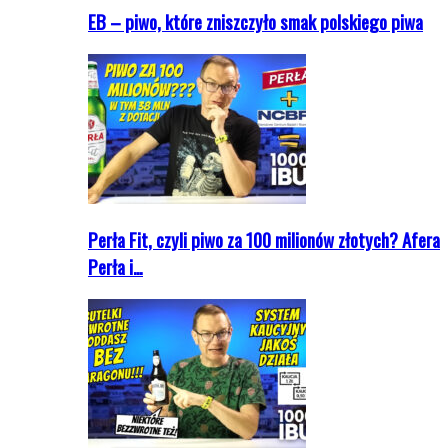
EB – piwo, które zniszczyło smak polskiego piwa
Perła Fit, czyli piwo za 100 milionów złotych? Afera
Perła i…