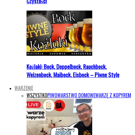
Czystości
Koźlaki: Bock, Doppelbock, Rauchbock,
Weizenbock, Maibock, Eisbock – Piwne Style
WARZENIE
WSZYSTKO
PIWOWARSTWO DOMOWE
WARZĘ Z KOPYREM