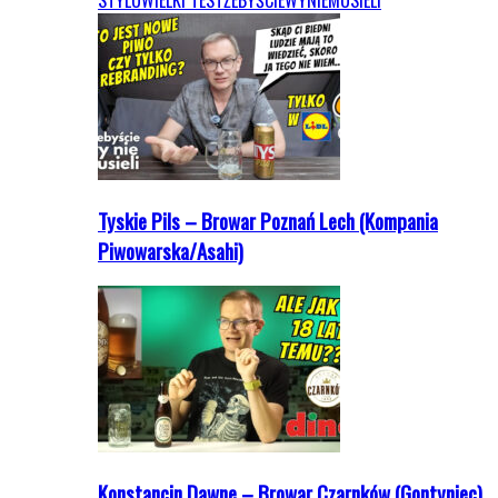
STYLU
WIELKI TEST
ŻEBYŚCIEWYNIEMUSIELI
Tyskie Pils – Browar Poznań Lech (Kompania
Piwowarska/Asahi)
Konstancin Dawne – Browar Czarnków (Gontyniec)