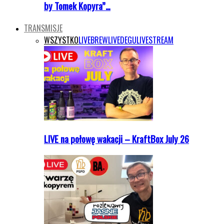
by Tomek Kopyra”…
TRANSMISJE
WSZYSTKO
LIVEBREW
LIVEDEGU
LIVESTREAM
LIVE na połowę wakacji – KraftBox July 26