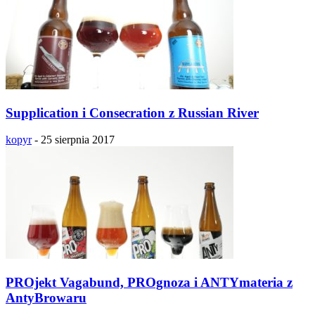
Supplication i Consecration z Russian River
kopyr
-
25 sierpnia 2017
PROjekt Vagabund, PROgnoza i ANTYmateria z
AntyBrowaru