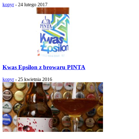
kopyr
-
24 lutego 2017
Kwas Epsilon z browaru PINTA
kopyr
-
25 kwietnia 2016