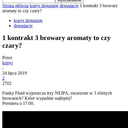
Strona główna
kopyr degustuje
degustacje
1 kontrakt 3 browary
aromaty to czy czary?
kopyr degustuje
degustacje
1 kontrakt 3 browary aromaty to czy
czary?
Przez
kopyr
-
24 lipca 2019
2
2702
Funky Fluid wypuszcza trzy NEIPA, uwarzone w 3 różnych
browarach? Które wypadnie najlepiej?
Premiera o 17:00.