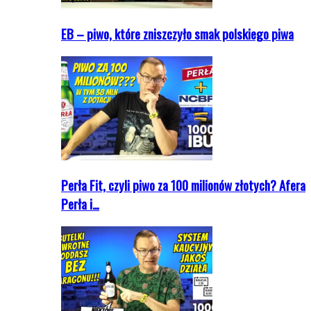
EB – piwo, które zniszczyło smak polskiego piwa
Perła Fit, czyli piwo za 100 milionów złotych? Afera
Perła i…