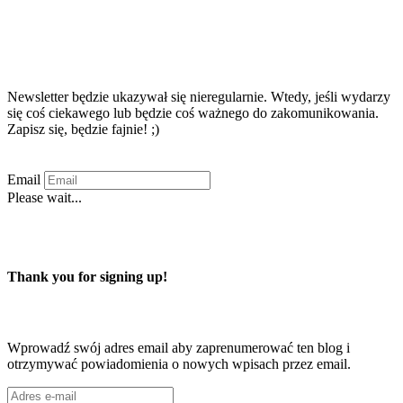
Zapisz się na newsletter!!!
Newsletter będzie ukazywał się nieregularnie. Wtedy, jeśli wydarzy
się coś ciekawego lub będzie coś ważnego do zakomunikowania.
Zapisz się, będzie fajnie! ;)
Email
Please wait...
Zapisuję się
Thank you for signing up!
Zaprenumeruj ten blog przez e-mail
Wprowadź swój adres email aby zaprenumerować ten blog i
otrzymywać powiadomienia o nowych wpisach przez email.
Adres