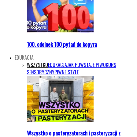
100. odcinek 100 pytań do kopyra
EDUKACJA
WSZYSTKO
EDUKACJA
JAK POWSTAJE PIWO
KURS
SENSORYCZNY
PIWNE STYLE
Wszystko o pasteryzatorach i pasteryzacji z