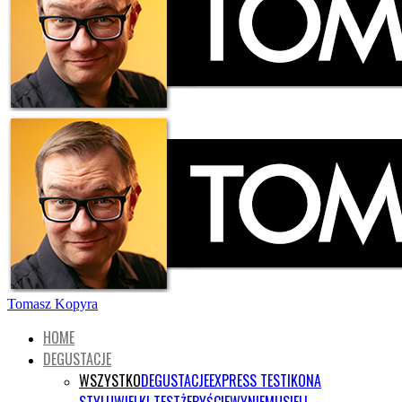
Tomasz Kopyra
HOME
DEGUSTACJE
WSZYSTKO
DEGUSTACJE
EXPRESS TEST
IKONA