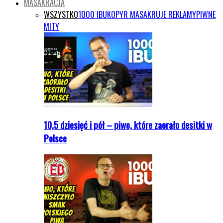
MASAKRACJA
WSZYSTKO
1000 IBU
KOPYR MASAKRUJE REKLAMY
PIWNE
MITY
10,5 dziesięć i pół – piwo, które zaorało desitki w
Polsce