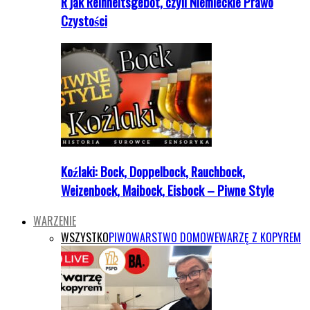
R jak Reinheitsgebot, czyli Niemieckie Prawo
Czystości
Koźlaki: Bock, Doppelbock, Rauchbock,
Weizenbock, Maibock, Eisbock – Piwne Style
WARZENIE
WSZYSTKO
PIWOWARSTWO DOMOWE
WARZĘ Z KOPYREM