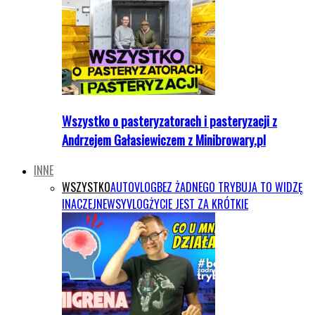
Wszystko o pasteryzatorach i pasteryzacji z
Andrzejem Gałasiewiczem z Minibrowary.pl
INNE
WSZYSTKO
AUTOVLOG
BEZ ŻADNEGO TRYBU
JA TO WIDZĘ
INACZEJ
NEWSY
VLOG
ŻYCIE JEST ZA KRÓTKIE