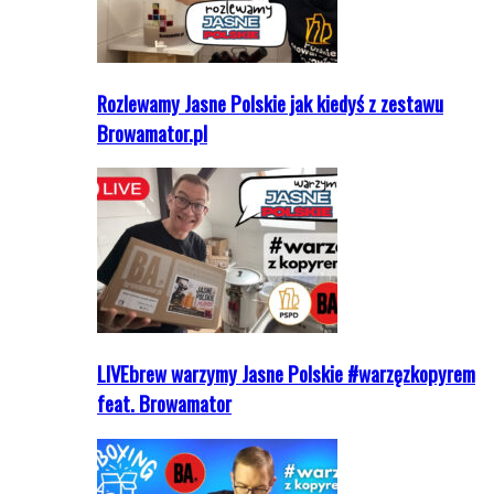
Rozlewamy Jasne Polskie jak kiedyś z zestawu
Browamator.pl
LIVEbrew warzymy Jasne Polskie #warzęzkopyrem
feat. Browamator