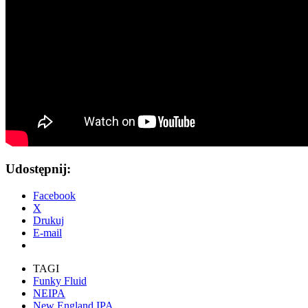
Udostępnij:
Facebook
X
Drukuj
E-mail
TAGI
Funky Fluid
NEIPA
New England IPA