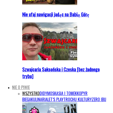
Nie ufaj nawigacji jadąc na Babią Górę
Szwajcaria Saksońska i Czeska [bez żadnego
trybu]
NIE O PIWIE
WSZYSTKO
DIDYMOS
KASIA I TOMEK
KOPYR
BIEGA
KULINARIA
LET’S PLAY
TROCHU KULTURY
ZERO IBU