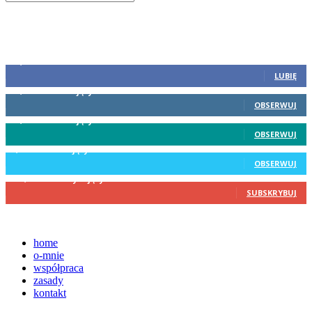
e-
mail
Zapisy
Dołącz
45,317
Fani
LUBIĘ
19,031
Obserwujący
OBSERWUJ
87,900
Obserwujący
OBSERWUJ
4,134
Obserwujący
OBSERWUJ
173,126
Subskrybujący
SUBSKRYBUJ
home
o-mnie
współpraca
zasady
kontakt