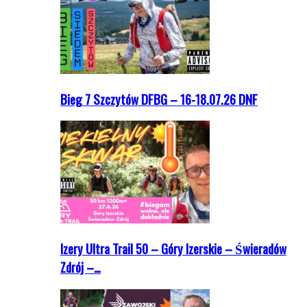
Bieg 7 Szczytów DFBG – 16-18.07.26 DNF
Izery Ultra Trail 50 – Góry Izerskie – Świeradów
Zdrój –…