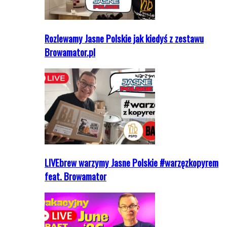
Rozlewamy Jasne Polskie jak kiedyś z zestawu
Browamator.pl
LIVEbrew warzymy Jasne Polskie #warzęzkopyrem
feat. Browamator