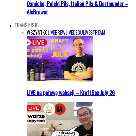
Osmicka, Polski Pils, Italian Pils & Dortmunder –
AleBrowar
TRANSMISJE
WSZYSTKO
LIVEBREW
LIVEDEGU
LIVESTREAM
LIVE na połowę wakacji – KraftBox July 26