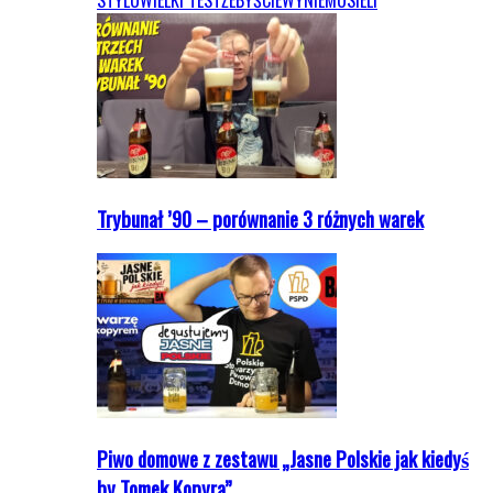
STYLU
WIELKI TEST
ŻEBYŚCIEWYNIEMUSIELI
Trybunał ’90 – porównanie 3 różnych warek
Piwo domowe z zestawu „Jasne Polskie jak kiedyś
by Tomek Kopyra”…