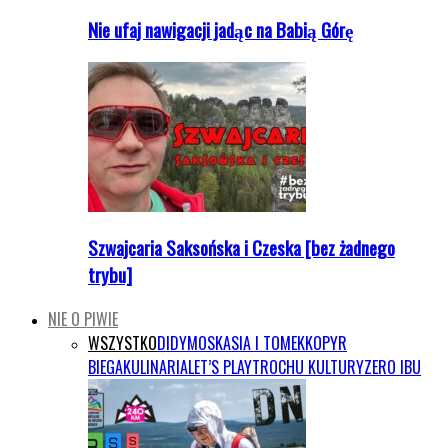
Nie ufaj nawigacji jadąc na Babią Górę
Szwajcaria Saksońska i Czeska [bez żadnego
trybu]
NIE O PIWIE
WSZYSTKO
DIDYMOS
KASIA I TOMEK
KOPYR
BIEGA
KULINARIA
LET’S PLAY
TROCHU KULTURY
ZERO IBU