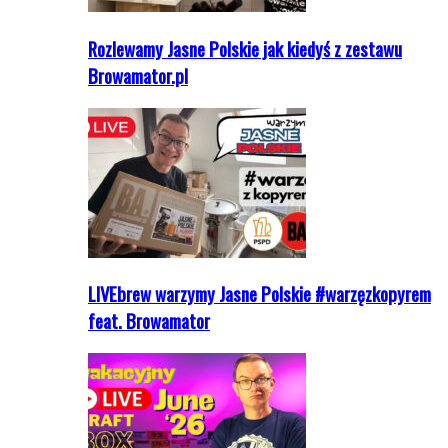
Rozlewamy Jasne Polskie jak kiedyś z zestawu
Browamator.pl
LIVEbrew warzymy Jasne Polskie #warzęzkopyrem
feat. Browamator