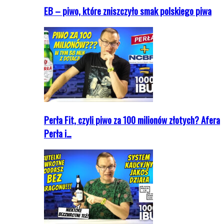
EB – piwo, które zniszczyło smak polskiego piwa
Perła Fit, czyli piwo za 100 milionów złotych? Afera
Perła i…