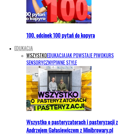
100. odcinek 100 pytań do kopyra
EDUKACJA
WSZYSTKO
EDUKACJA
JAK POWSTAJE PIWO
KURS
SENSORYCZNY
PIWNE STYLE
Wszystko o pasteryzatorach i pasteryzacji z
Andrzejem Gałasiewiczem z Minibrowary.pl