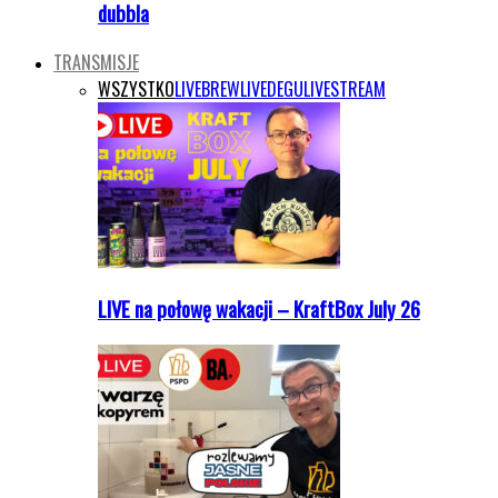
dubbla
TRANSMISJE
WSZYSTKO
LIVEBREW
LIVEDEGU
LIVESTREAM
LIVE na połowę wakacji – KraftBox July 26