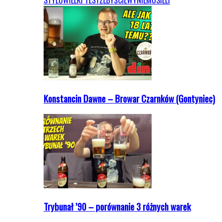
STYLU
WIELKI TEST
ŻEBYŚCIEWYNIEMUSIELI
Konstancin Dawne – Browar Czarnków (Gontyniec)
Trybunał ’90 – porównanie 3 różnych warek