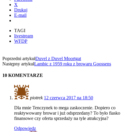
X
Drukuj
E-mail
TAGI
livestream
WFDP
Poprzedni artykuł
Duvel z Duvel Moortgat
Następny artykuł
Lambic z 1959 roku z browaru Goossens
10 KOMENTARZE
piotrek
12 czerwca 2017 na 18:50
Dla mnie Tenczynek to mega zaskoczenie. Dopiero co
reaktywowany browar i już odsprzedany? To było fiasko
finansowe czy oferta sprzedaży na tyle atrakcyjna?
Odpowiedz