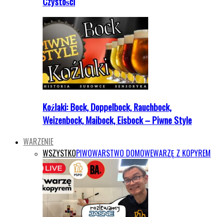
Czystości
Koźlaki: Bock, Doppelbock, Rauchbock,
Weizenbock, Maibock, Eisbock – Piwne Style
WARZENIE
WSZYSTKO
PIWOWARSTWO DOMOWE
WARZĘ Z KOPYREM