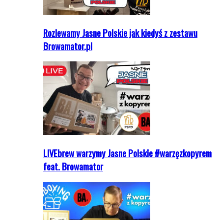
Rozlewamy Jasne Polskie jak kiedyś z zestawu
Browamator.pl
LIVEbrew warzymy Jasne Polskie #warzęzkopyrem
feat. Browamator