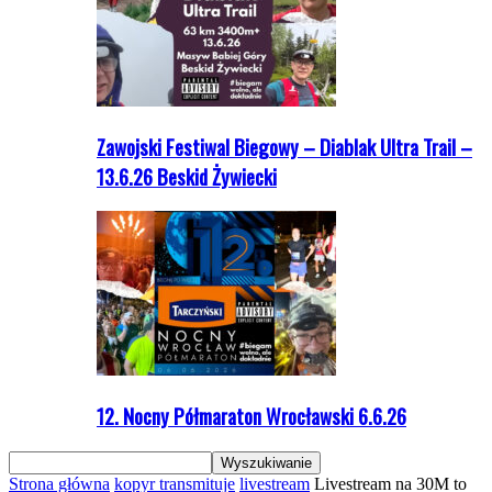
Zawojski Festiwal Biegowy – Diablak Ultra Trail –
13.6.26 Beskid Żywiecki
12. Nocny Półmaraton Wrocławski 6.6.26
Strona główna
kopyr transmituje
livestream
Livestream na 30M to