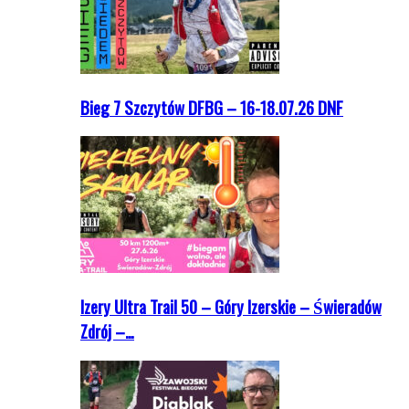
Bieg 7 Szczytów DFBG – 16-18.07.26 DNF
Izery Ultra Trail 50 – Góry Izerskie – Świeradów
Zdrój –…