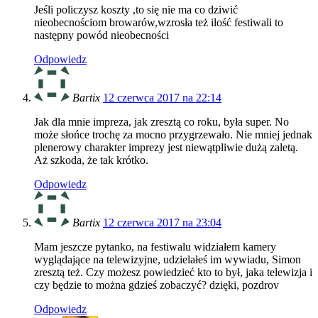
Jeśli policzysz koszty ,to się nie ma co dziwić
nieobecnościom browarów,wzrosła też ilość festiwali to
następny powód nieobecności
Odpowiedz
Bartix
12 czerwca 2017 na 22:14
Jak dla mnie impreza, jak zresztą co roku, była super. No
może słońce trochę za mocno przygrzewało. Nie mniej jednak
plenerowy charakter imprezy jest niewątpliwie dużą zaletą.
Aż szkoda, że tak krótko.
Odpowiedz
Bartix
12 czerwca 2017 na 23:04
Mam jeszcze pytanko, na festiwalu widziałem kamery
wyglądające na telewizyjne, udzielałeś im wywiadu, Simon
zresztą też. Czy możesz powiedzieć kto to był, jaka telewizja i
czy będzie to można gdzieś zobaczyć? dzięki, pozdrov
Odpowiedz