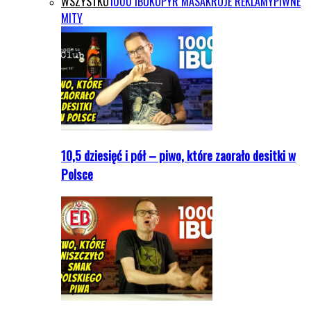
WSZYSTKO
1000 IBU
KOPYR MASAKRUJE REKLAMY
PIWNE
MITY
10,5 dziesięć i pół – piwo, które zaorało desitki w
Polsce