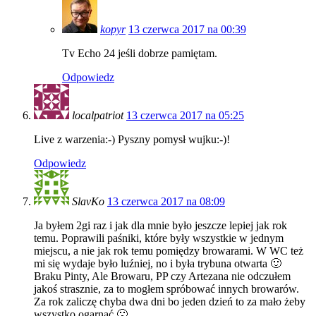
kopyr
13 czerwca 2017 na 00:39
Tv Echo 24 jeśli dobrze pamiętam.
Odpowiedz
localpatriot
13 czerwca 2017 na 05:25
Live z warzenia:-) Pyszny pomysł wujku:-)!
Odpowiedz
SlavKo
13 czerwca 2017 na 08:09
Ja byłem 2gi raz i jak dla mnie było jeszcze lepiej jak rok
temu. Poprawili paśniki, które były wszystkie w jednym
miejscu, a nie jak rok temu pomiędzy browarami. W WC też
mi się wydaje było luźniej, no i była trybuna otwarta 🙂
Braku Pinty, Ale Browaru, PP czy Artezana nie odczułem
jakoś strasznie, za to mogłem spróbować innych browarów.
Za rok zaliczę chyba dwa dni bo jeden dzień to za mało żeby
wszystko ogarnąć 🙁