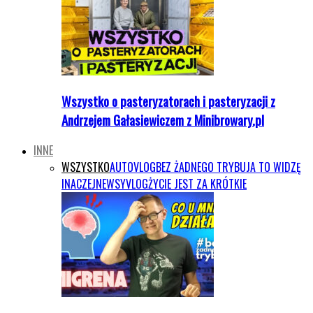
Wszystko o pasteryzatorach i pasteryzacji z
Andrzejem Gałasiewiczem z Minibrowary.pl
INNE
WSZYSTKO
AUTOVLOG
BEZ ŻADNEGO TRYBU
JA TO WIDZĘ
INACZEJ
NEWSY
VLOG
ŻYCIE JEST ZA KRÓTKIE