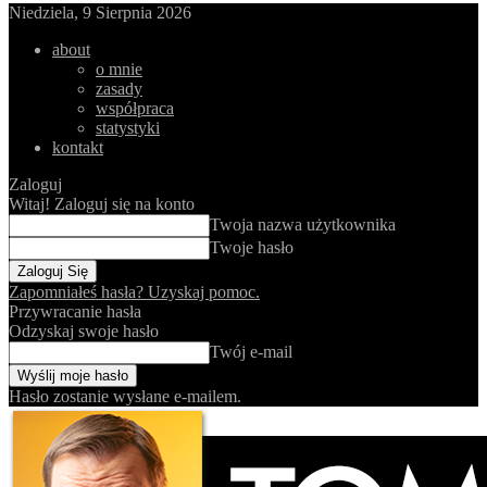
Niedziela, 9 Sierpnia 2026
about
o mnie
zasady
współpraca
statystyki
kontakt
Zaloguj
Witaj! Zaloguj się na konto
Twoja nazwa użytkownika
Twoje hasło
Zapomniałeś hasła? Uzyskaj pomoc.
Przywracanie hasła
Odzyskaj swoje hasło
Twój e-mail
Hasło zostanie wysłane e-mailem.