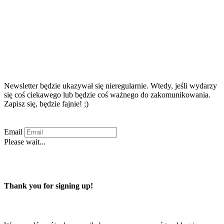
Zapisz się na newsletter!!!
Newsletter będzie ukazywał się nieregularnie. Wtedy, jeśli wydarzy
się coś ciekawego lub będzie coś ważnego do zakomunikowania.
Zapisz się, będzie fajnie! ;)
Email
Please wait...
Zapisuję się
Thank you for signing up!
Zaprenumeruj ten blog przez e-mail