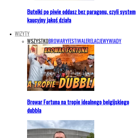
Butelki po piwie oddasz bez paragonu, czyli system
kaucyjny jakoś działa
WIZYTY
WSZYSTKO
BROWARY
FESTIWALE
RELACJE
WYWIADY
Browar Fortuna na tropie idealnego belgijskiego
dubbla