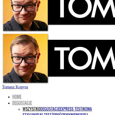
Tomasz Kopyra
HOME
DEGUSTACJE
WSZYSTKO
DEGUSTACJE
EXPRESS TEST
IKONA