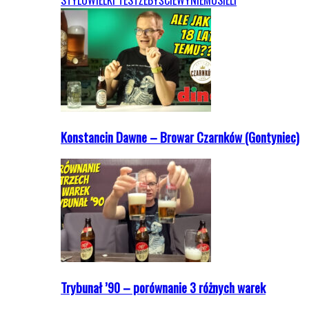
STYLU
WIELKI TEST
ŻEBYŚCIEWYNIEMUSIELI
Konstancin Dawne – Browar Czarnków (Gontyniec)
Trybunał ’90 – porównanie 3 różnych warek