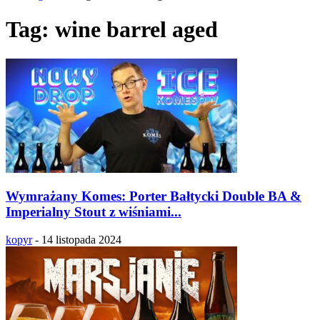
Tag: wine barrel aged
Wymrażany Komes: Porter Bałtycki Double BA &
Imperialny Stout z wiśniami...
kopyr
-
14 listopada 2024