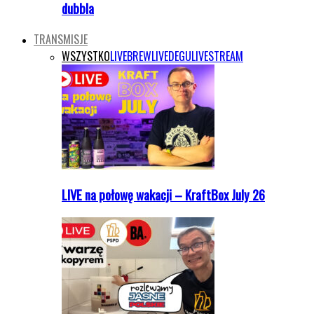
dubbla
TRANSMISJE
WSZYSTKO
LIVEBREW
LIVEDEGU
LIVESTREAM
LIVE na połowę wakacji – KraftBox July 26