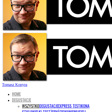
Tomasz Kopyra
HOME
DEGUSTACJE
WSZYSTKO
DEGUSTACJE
EXPRESS TEST
IKONA