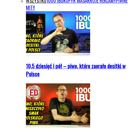
WSZYSTKO
1000 IBU
KOPYR MASAKRUJE REKLAMY
PIWNE
MITY
10,5 dziesięć i pół – piwo, które zaorało desitki w
Polsce