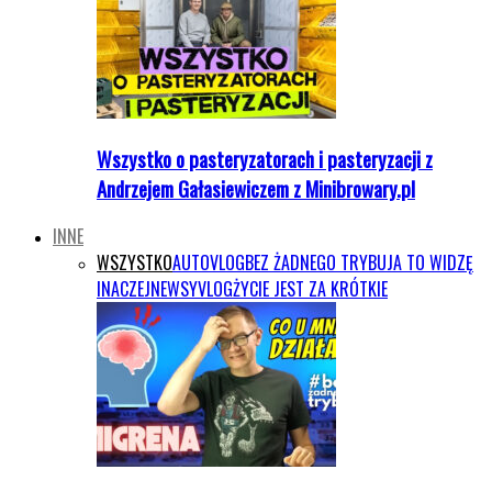
Wszystko o pasteryzatorach i pasteryzacji z
Andrzejem Gałasiewiczem z Minibrowary.pl
INNE
WSZYSTKO
AUTOVLOG
BEZ ŻADNEGO TRYBU
JA TO WIDZĘ
INACZEJ
NEWSY
VLOG
ŻYCIE JEST ZA KRÓTKIE