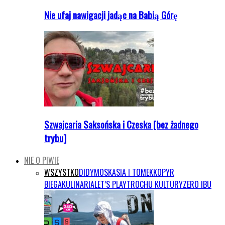
Nie ufaj nawigacji jadąc na Babią Górę
Szwajcaria Saksońska i Czeska [bez żadnego
trybu]
NIE O PIWIE
WSZYSTKO
DIDYMOS
KASIA I TOMEK
KOPYR
BIEGA
KULINARIA
LET’S PLAY
TROCHU KULTURY
ZERO IBU