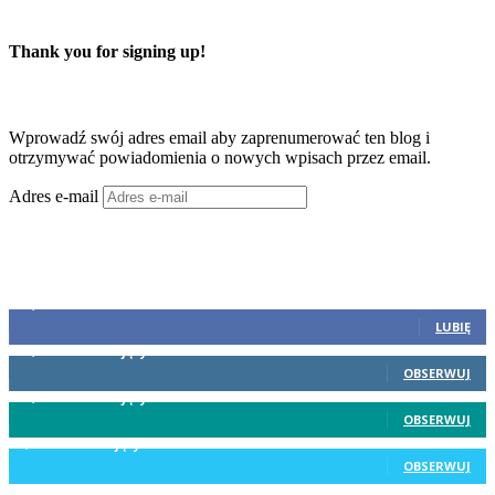
Zapisuję się
Thank you for signing up!
Zaprenumeruj ten blog przez e-mail
Wprowadź swój adres email aby zaprenumerować ten blog i
otrzymywać powiadomienia o nowych wpisach przez email.
Adres e-mail
Zapisy
Dołącz
45,317
Fani
LUBIĘ
19,031
Obserwujący
OBSERWUJ
87,900
Obserwujący
OBSERWUJ
4,134
Obserwujący
OBSERWUJ
173,126
Subskrybujący