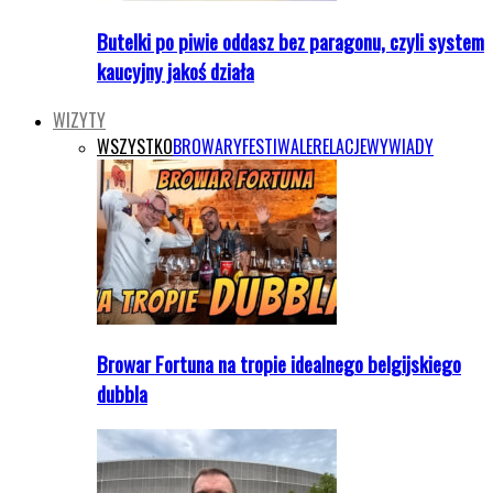
Butelki po piwie oddasz bez paragonu, czyli system
kaucyjny jakoś działa
WIZYTY
WSZYSTKO
BROWARY
FESTIWALE
RELACJE
WYWIADY
Browar Fortuna na tropie idealnego belgijskiego
dubbla