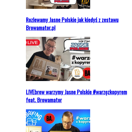
Rozlewamy Jasne Polskie jak kiedyś z zestawu
Browamator.pl
LIVEbrew warzymy Jasne Polskie #warzęzkopyrem
feat. Browamator