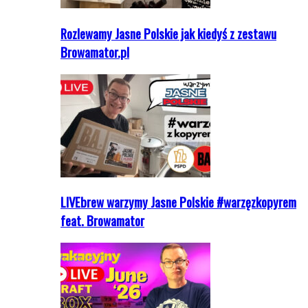
Rozlewamy Jasne Polskie jak kiedyś z zestawu
Browamator.pl
LIVEbrew warzymy Jasne Polskie #warzęzkopyrem
feat. Browamator