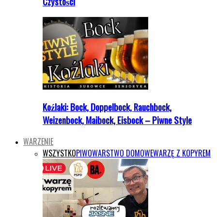
Czystości
Koźlaki: Bock, Doppelbock, Rauchbock,
Weizenbock, Maibock, Eisbock – Piwne Style
WARZENIE
WSZYSTKO
PIWOWARSTWO DOMOWE
WARZĘ Z KOPYREM