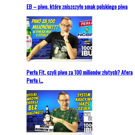
EB – piwo, które zniszczyło smak polskiego piwa
Perła Fit, czyli piwo za 100 milionów złotych? Afera
Perła i…