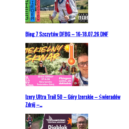
Bieg 7 Szczytów DFBG – 16-18.07.26 DNF
Izery Ultra Trail 50 – Góry Izerskie – Świeradów
Zdrój –…