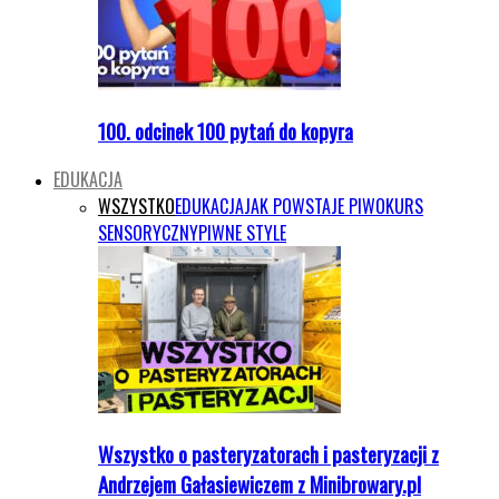
100. odcinek 100 pytań do kopyra
EDUKACJA
WSZYSTKO
EDUKACJA
JAK POWSTAJE PIWO
KURS
SENSORYCZNY
PIWNE STYLE
Wszystko o pasteryzatorach i pasteryzacji z
Andrzejem Gałasiewiczem z Minibrowary.pl