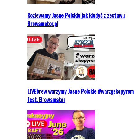
Rozlewamy Jasne Polskie jak kiedyś z zestawu
Browamator.pl
LIVEbrew warzymy Jasne Polskie #warzęzkopyrem
feat. Browamator