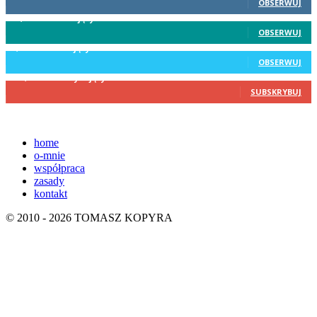
OBSERWUJ
87,900
Obserwujący
OBSERWUJ
4,134
Obserwujący
OBSERWUJ
173,126
Subskrybujący
SUBSKRYBUJ
home
o-mnie
współpraca
zasady
kontakt
© 2010 - 2026 TOMASZ KOPYRA