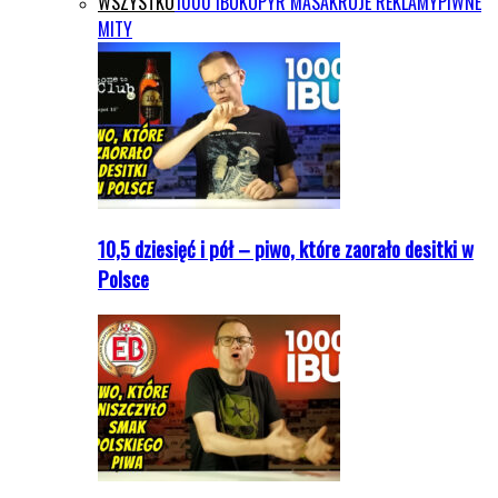
WSZYSTKO
1000 IBU
KOPYR MASAKRUJE REKLAMY
PIWNE
MITY
10,5 dziesięć i pół – piwo, które zaorało desitki w
Polsce