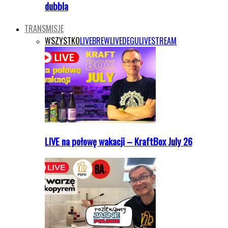
dubbla
TRANSMISJE
WSZYSTKO
LIVEBREW
LIVEDEGU
LIVESTREAM
LIVE na połowę wakacji – KraftBox July 26