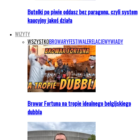
Butelki po piwie oddasz bez paragonu, czyli system
kaucyjny jakoś działa
WIZYTY
WSZYSTKO
BROWARY
FESTIWALE
RELACJE
WYWIADY
Browar Fortuna na tropie idealnego belgijskiego
dubbla