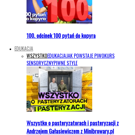
100. odcinek 100 pytań do kopyra
EDUKACJA
WSZYSTKO
EDUKACJA
JAK POWSTAJE PIWO
KURS
SENSORYCZNY
PIWNE STYLE
Wszystko o pasteryzatorach i pasteryzacji z
Andrzejem Gałasiewiczem z Minibrowary.pl