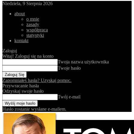
Niedziela, 9 Sierpnia 2026
about
o mnie
zasady
współpraca
statystyki
kontakt
Zaloguj
Witaj! Zaloguj się na konto
Twoja nazwa użytkownika
Twoje hasło
Zapomniałeś hasła? Uzyskaj pomoc.
Przywracanie hasła
Odzyskaj swoje hasło
Twój e-mail
Hasło zostanie wysłane e-mailem.