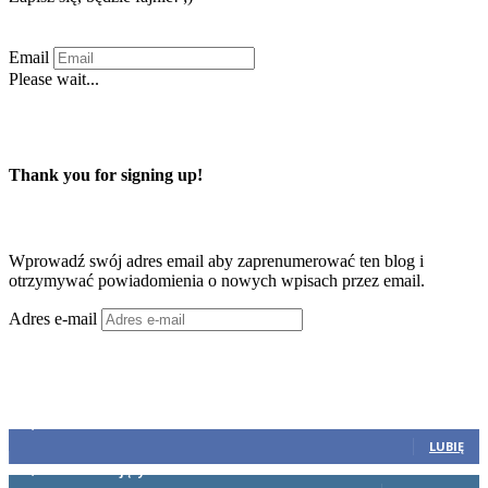
Email
Please wait...
Zapisuję się
Thank you for signing up!
Zaprenumeruj ten blog przez e-mail
Wprowadź swój adres email aby zaprenumerować ten blog i
otrzymywać powiadomienia o nowych wpisach przez email.
Adres e-mail
Zapisy
Dołącz
45,317
Fani
LUBIĘ
19,031
Obserwujący