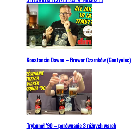
STYLU
WIELKI TEST
ŻEBYŚCIEWYNIEMUSIELI
Konstancin Dawne – Browar Czarnków (Gontyniec)
Trybunał ’90 – porównanie 3 różnych warek