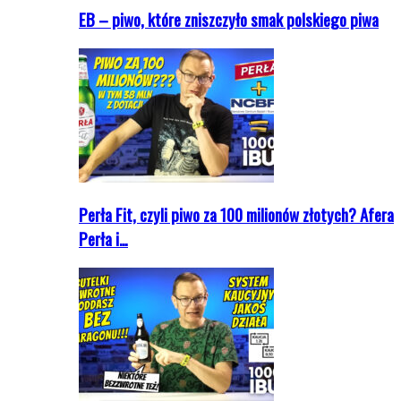
EB – piwo, które zniszczyło smak polskiego piwa
Perła Fit, czyli piwo za 100 milionów złotych? Afera
Perła i…