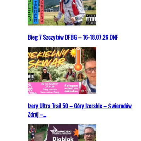
Bieg 7 Szczytów DFBG – 16-18.07.26 DNF
Izery Ultra Trail 50 – Góry Izerskie – Świeradów
Zdrój –…