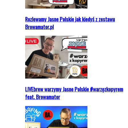
Rozlewamy Jasne Polskie jak kiedyś z zestawu
Browamator.pl
LIVEbrew warzymy Jasne Polskie #warzęzkopyrem
feat. Browamator