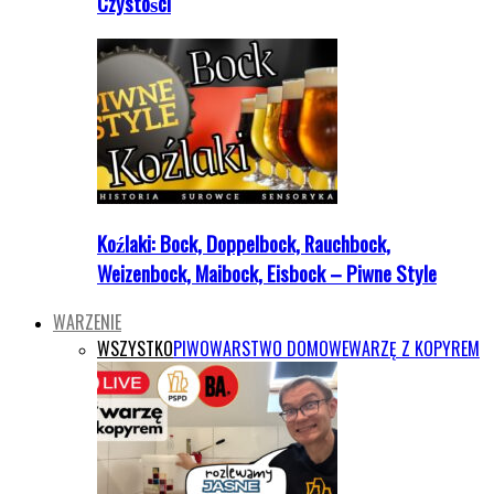
Czystości
Koźlaki: Bock, Doppelbock, Rauchbock,
Weizenbock, Maibock, Eisbock – Piwne Style
WARZENIE
WSZYSTKO
PIWOWARSTWO DOMOWE
WARZĘ Z KOPYREM