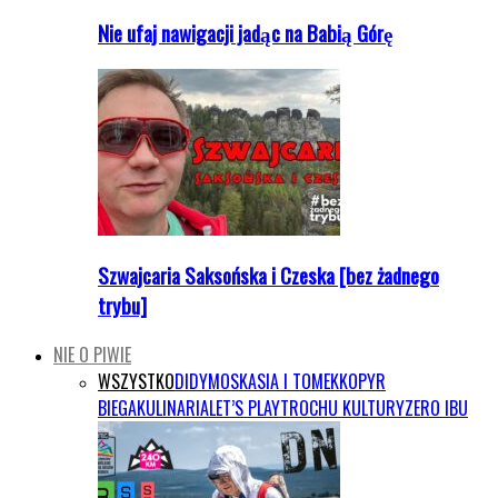
Nie ufaj nawigacji jadąc na Babią Górę
Szwajcaria Saksońska i Czeska [bez żadnego
trybu]
NIE O PIWIE
WSZYSTKO
DIDYMOS
KASIA I TOMEK
KOPYR
BIEGA
KULINARIA
LET’S PLAY
TROCHU KULTURY
ZERO IBU