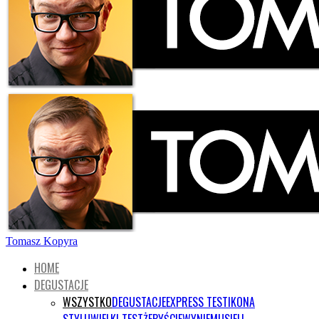
Tomasz Kopyra
HOME
DEGUSTACJE
WSZYSTKO
DEGUSTACJE
EXPRESS TEST
IKONA