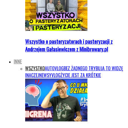
Wszystko o pasteryzatorach i pasteryzacji z
Andrzejem Gałasiewiczem z Minibrowary.pl
INNE
WSZYSTKO
AUTOVLOG
BEZ ŻADNEGO TRYBU
JA TO WIDZĘ
INACZEJ
NEWSY
VLOG
ŻYCIE JEST ZA KRÓTKIE