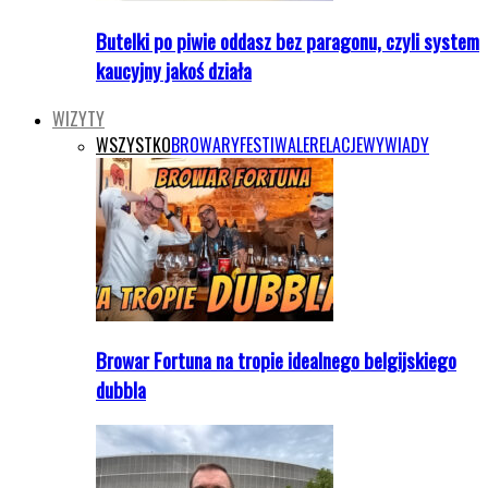
Butelki po piwie oddasz bez paragonu, czyli system
kaucyjny jakoś działa
WIZYTY
WSZYSTKO
BROWARY
FESTIWALE
RELACJE
WYWIADY
Browar Fortuna na tropie idealnego belgijskiego
dubbla