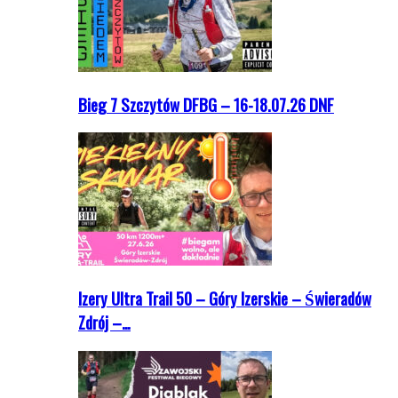
Bieg 7 Szczytów DFBG – 16-18.07.26 DNF
Izery Ultra Trail 50 – Góry Izerskie – Świeradów
Zdrój –…