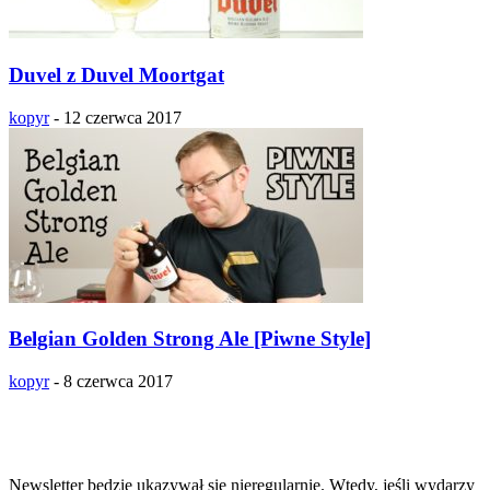
Duvel z Duvel Moortgat
kopyr
-
12 czerwca 2017
Belgian Golden Strong Ale [Piwne Style]
kopyr
-
8 czerwca 2017
Zapisz się na newsletter!!!
Newsletter będzie ukazywał się nieregularnie. Wtedy, jeśli wydarzy