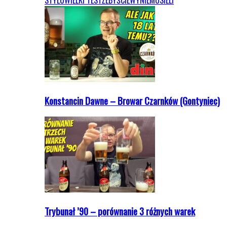
STYLU
WIELKI TEST
ŻEBYŚCIEWYNIEMUSIELI
Konstancin Dawne – Browar Czarnków (Gontyniec)
Trybunał ’90 – porównanie 3 różnych warek