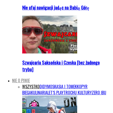
Nie ufaj nawigacji jadąc na Babią Górę
Szwajcaria Saksońska i Czeska [bez żadnego
trybu]
NIE O PIWIE
WSZYSTKO
DIDYMOS
KASIA I TOMEK
KOPYR
BIEGA
KULINARIA
LET’S PLAY
TROCHU KULTURY
ZERO IBU