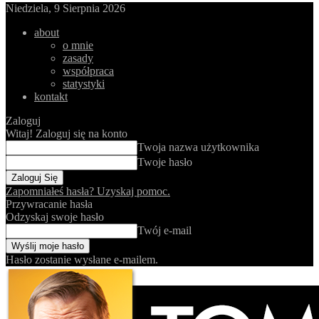
Niedziela, 9 Sierpnia 2026
about
o mnie
zasady
współpraca
statystyki
kontakt
Zaloguj
Witaj! Zaloguj się na konto
Twoja nazwa użytkownika
Twoje hasło
Zapomniałeś hasła? Uzyskaj pomoc.
Przywracanie hasła
Odzyskaj swoje hasło
Twój e-mail
Hasło zostanie wysłane e-mailem.