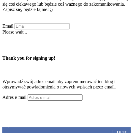
się coś ciekawego lub będzie coś ważnego do zakomunikowania.
Zapisz się, będzie fajnie! ;)
Email
Please wait...
Zapisuję się
Thank you for signing up!
Zaprenumeruj ten blog przez e-mail
Wprowadź swój adres email aby zaprenumerować ten blog i
otrzymywać powiadomienia o nowych wpisach przez email.
Adres e-mail
Zapisy
Dołącz
45,317
Fani
LUBIĘ