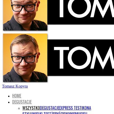
Tomasz Kopyra
HOME
DEGUSTACJE
WSZYSTKO
DEGUSTACJE
EXPRESS TEST
IKONA