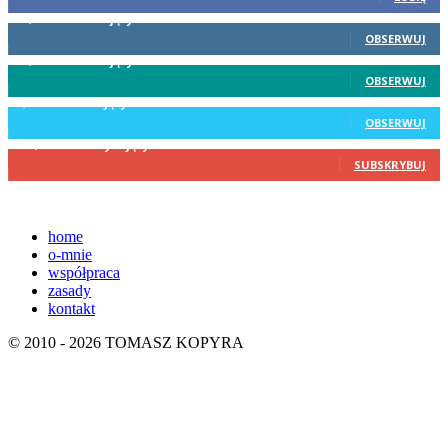
19,031
Obserwujący
OBSERWUJ
87,900
Obserwujący
OBSERWUJ
4,134
Obserwujący
OBSERWUJ
173,126
Subskrybujący
SUBSKRYBUJ
home
o-mnie
współpraca
zasady
kontakt
© 2010 - 2026 TOMASZ KOPYRA