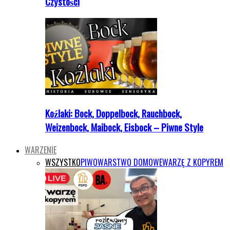
Czystości
Koźlaki: Bock, Doppelbock, Rauchbock,
Weizenbock, Maibock, Eisbock – Piwne Style
WARZENIE
WSZYSTKO
PIWOWARSTWO DOMOWE
WARZĘ Z KOPYREM