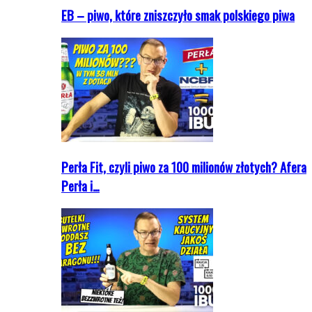
EB – piwo, które zniszczyło smak polskiego piwa
Perła Fit, czyli piwo za 100 milionów złotych? Afera
Perła i…