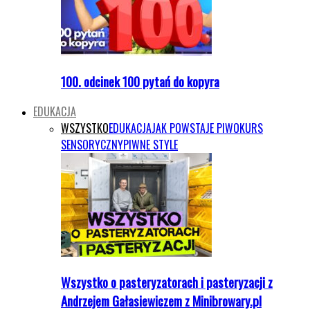
100. odcinek 100 pytań do kopyra
EDUKACJA
WSZYSTKO
EDUKACJA
JAK POWSTAJE PIWO
KURS
SENSORYCZNY
PIWNE STYLE
Wszystko o pasteryzatorach i pasteryzacji z
Andrzejem Gałasiewiczem z Minibrowary.pl