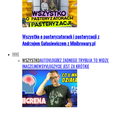
Wszystko o pasteryzatorach i pasteryzacji z
Andrzejem Gałasiewiczem z Minibrowary.pl
INNE
WSZYSTKO
AUTOVLOG
BEZ ŻADNEGO TRYBU
JA TO WIDZĘ
INACZEJ
NEWSY
VLOG
ŻYCIE JEST ZA KRÓTKIE