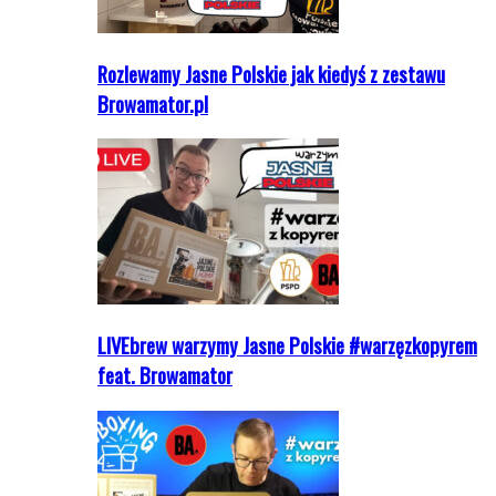
Rozlewamy Jasne Polskie jak kiedyś z zestawu
Browamator.pl
LIVEbrew warzymy Jasne Polskie #warzęzkopyrem
feat. Browamator