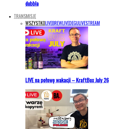
dubbla
TRANSMISJE
WSZYSTKO
LIVEBREW
LIVEDEGU
LIVESTREAM
LIVE na połowę wakacji – KraftBox July 26