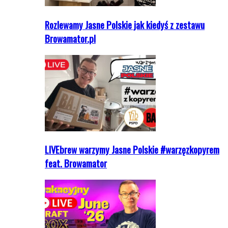
Rozlewamy Jasne Polskie jak kiedyś z zestawu
Browamator.pl
LIVEbrew warzymy Jasne Polskie #warzęzkopyrem
feat. Browamator