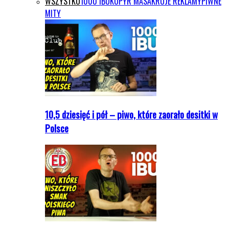
WSZYSTKO
1000 IBU
KOPYR MASAKRUJE REKLAMY
PIWNE
MITY
10,5 dziesięć i pół – piwo, które zaorało desitki w
Polsce